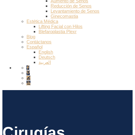
Aumento de Senos
Reducción de Senos
Levantamiento de Senos
Ginecomastia
Estética Médica
Lifting Facial con Hilos
Blefaroplastia Plexr
Blog
Contáctanos
Español
English
Deutsch
العربية
Cirugías