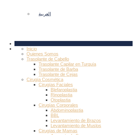
العربية
Inicio
Quienes Somos
Trasplante de Cabello
Trasplante Capilar en Turquía
Trasplante de Barba
Trasplante de Cejas
Cirugía Cosmética
Cirugías Faciales
Blefaroplastia
Rinoplastia
Otoplastia
Cirugías Corporales
Abdominoplastia
BBL
Levantamiento de Brazos
Levantamiento de Muslos
Cirugías de Mamas