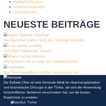
Haarbehandlungen
Körperbehandlungen
Unkategorisiert
NEUESTE BEITRÄGE
Wie Man Einer Kahlen Stelle Am Oberkopf Vorbeugt
Geht Mein Haaransatz Zurück?
Wie Schützen Sie Ihr Haar Vor Traktionsalopezie
Was Sind Haarfollikel Und Wie Funktionieren Sie?
Die Esthete Clinic ist eine führende Klinik für Haartransplantation
und kosmetische Chirurgie in der Türkei, die sich der Anwendung
fortschrittlicher Verfahren verschrieben hat, um die besten
Ergebnisse zu erzielen
Istanbul, Türkei