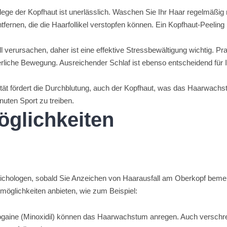
flege der Kopfhaut ist unerlässlich. Waschen Sie Ihr Haar regelmäß
ernen, die die Haarfollikel verstopfen können. Ein Kopfhaut-Peeling
l verursachen, daher ist eine effektive Stressbewältigung wichtig. Pr
erliche Bewegung. Ausreichender Schlaf ist ebenso entscheidend für 
vität fördert die Durchblutung, auch der Kopfhaut, was das Haarwachs
uten Sport zu treiben.
glichkeiten
richologen, sobald Sie Anzeichen von Haarausfall am Oberkopf beme
möglichkeiten anbieten, wie zum Beispiel:
 Rogaine (Minoxidil) können das Haarwachstum anregen. Auch verschr