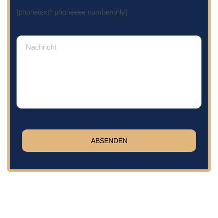
[phonetext* phoneeee numberonly]